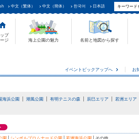
sh
中文（繁体）
中文（簡体）
한국어
日本語
ップ
ージ
海上公園の魅力
名前と地図から探す
イベントピックアップへ
お
場海浜公園
潮風公園
有明テニスの森
辰巳エリア
若洲エリア
ト
公園
シンボルプロムナード公園
若洲海浜公園
その他