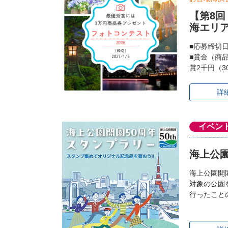
【第8
海エリ
■応募締切
■賞金（商
賞2千円（3
詳
イベン
海上公園
海上公園開
対象の公園
行ったこと