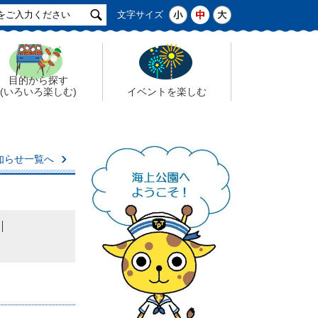
サ
小
中
大
文字サイズ
イ
ト
検
索
目的から探す
(いろいろ楽しむ)
イベントを楽しむ
知らせ一覧へ