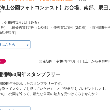
回 海上公園フォトコンテスト】お台場、南部、辰巳
ア
日：令和9年1月5日（必着）
品券）：:最優秀賞3万円（1名様）・優秀賞1万円（2名様）・特別賞5千
0名様程度）
細はこちら
ト
開催期間：令和7年11月8日（土）から令和8年3
開園50周年スタンプラリー
園50周年を記念したスタンプラリーです。
を巡ってスタンプを押していただくことで記念品をプレゼントします。
のない公園を巡って、新たな公園の魅力を見つけてみませんか？