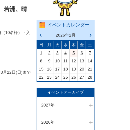
、若洲、晴
イベントカレンダー
円（10名様）・入
前の
2026年2月
次の
月へ
月へ
戻る
進む
日
月
火
水
木
金
土
1
2
3
4
5
6
7
8
9
10
11
12
13
14
15
16
17
18
19
20
21
月22日(日)まで
22
23
24
25
26
27
28
イベントアーカイブ
2027年
2026年