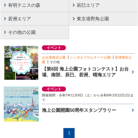
有明テニスの森
辰巳エリア
若洲エリア
東京港野鳥公園
その他の公園
イベント
お台場海浜公園
シンボルプロムナード公園
若洲海浜公
園
その他
【第8回 海上公園フォトコンテスト】お台
場、南部、辰巳、若洲、晴海エリア
イベント
開催期間：令和7年11月8日（土）から令和8年3月22日(日)ま
で
海上公園開園50周年スタンプラリー
1