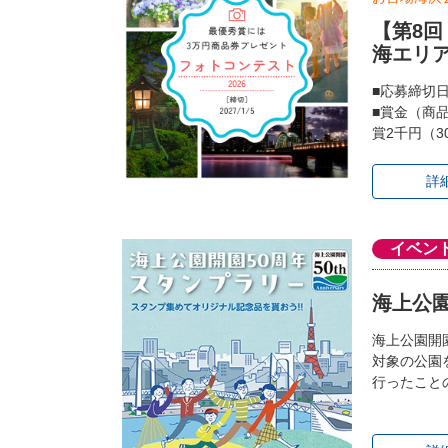
【第8
海エリ
■応募締切
■賞金（商
賞2千円（3
詳
イベン
海上公園
海上公園開
対象の公園
行ったこと