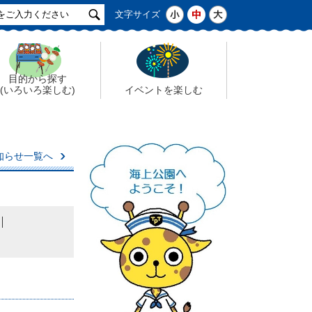
サ
小
中
大
文字サイズ
イ
ト
検
索
目的から探す
(いろいろ楽しむ)
イベントを楽しむ
知らせ一覧へ