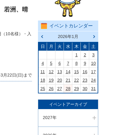
、若洲、晴
イベントカレンダー
円（10名様）・入
前の
2026年1月
次の
月へ
月へ
戻る
進む
日
月
火
水
木
金
土
1
2
3
4
5
6
7
8
9
10
11
12
13
14
15
16
17
月22日(日)まで
18
19
20
21
22
23
24
25
26
27
28
29
30
31
イベントアーカイブ
2027年