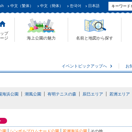
sh
中文（繁体）
中文（簡体）
한국어
日本語
ップ
ージ
海上公園の魅力
名前と地図から探す
イベントピックアップへ
お
場海浜公園
潮風公園
有明テニスの森
辰巳エリア
若洲エリア
ト
公園
シンボルプロムナード公園
若洲海浜公園
その他