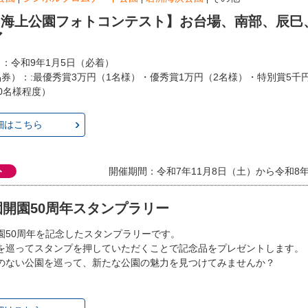
回 海上公園フォトコンテスト】お台場、南部、辰巳
ア
日：令和9年1月5日（必着）
品券）：:最優秀賞3万円（1名様）・優秀賞1万円（2名様）・特別賞5千
0名様程度）
細はこちら
ト
開催期間：令和7年11月8日（土）から令和8年3
開園50周年スタンプラリー
園50周年を記念したスタンプラリーです。
を巡ってスタンプを押していただくことで記念品をプレゼントします。
のない公園を巡って、新たな公園の魅力を見つけてみませんか？