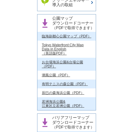
クリーンエネルギー
導入の取組
公園マップ
ダウンロードコーナー
（PDFで取得できます）
臨海副都心公園マップ（PDF）
Tokyo Waterfront City Map
Data in English
（英語版PDF）
お台場海浜公園&台場公園
（PDF）
潮風公園（PDF）
有明テニスの森公園（PDF）
辰巳の森海浜公園（PDF）
若洲海浜公園&
江東区立若洲公園（PDF）
バリアフリーマップ
ダウンロードコーナー
（PDFで取得できます）