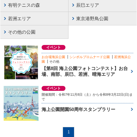
有明テニスの森
辰巳エリア
若洲エリア
東京港野鳥公園
その他の公園
イベント
お台場海浜公園
シンボルプロムナード公園
若洲海浜公
園
その他
【第8回 海上公園フォトコンテスト】お台
場、南部、辰巳、若洲、晴海エリア
イベント
開催期間：令和7年11月8日（土）から令和8年3月22日(日)ま
で
海上公園開園50周年スタンプラリー
1