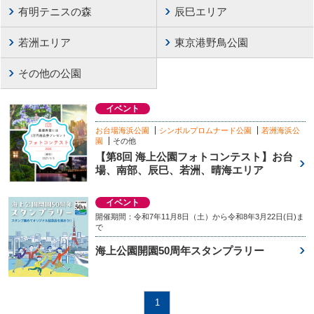
有明テニスの森
辰巳エリア
若洲エリア
東京港野鳥公園
その他の公園
イベント
お台場海浜公園
シンボルプロムナード公園
若洲海浜公
園
その他
【第8回 海上公園フォトコンテスト】お台
場、南部、辰巳、若洲、晴海エリア
イベント
開催期間：令和7年11月8日（土）から令和8年3月22日(日)ま
で
海上公園開園50周年スタンプラリー
1