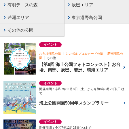
有明テニスの森
辰巳エリア
若洲エリア
東京港野鳥公園
その他の公園
イベント
お台場海浜公園
シンボルプロムナード公園
若洲海浜公
園
その他
【第8回 海上公園フォトコンテスト】お台
場、南部、辰巳、若洲、晴海エリア
イベント
開催期間：令和7年11月8日（土）から令和8年3月22日(日)ま
で
海上公園開園50周年スタンプラリー
イベント
開催期間：令和7年12月25日(木)まで