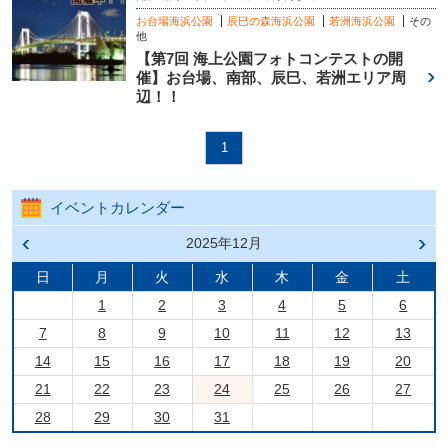
お台場海浜公園
辰巳の森海浜公園
若洲海浜公園
その
他
【第7回 海上公園フォトコンテストの開
催】お台場、南部、辰巳、若洲エリア周
辺！！
1
イベントカレンダー
前の
2025年12月
次の
月へ
月へ
戻る
進む
日
月
火
水
木
金
土
1
2
3
4
5
6
7
8
9
10
11
12
13
14
15
16
17
18
19
20
21
22
23
24
25
26
27
28
29
30
31