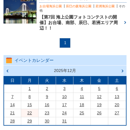
お台場海浜公園
辰巳の森海浜公園
若洲海浜公園
その
他
【第7回 海上公園フォトコンテストの開
催】お台場、南部、辰巳、若洲エリア周
辺！！
1
イベントカレンダー
前の
2025年12月
次の
月へ
月へ
戻る
進む
日
月
火
水
木
金
土
1
2
3
4
5
6
7
8
9
10
11
12
13
14
15
16
17
18
19
20
21
22
23
24
25
26
27
28
29
30
31