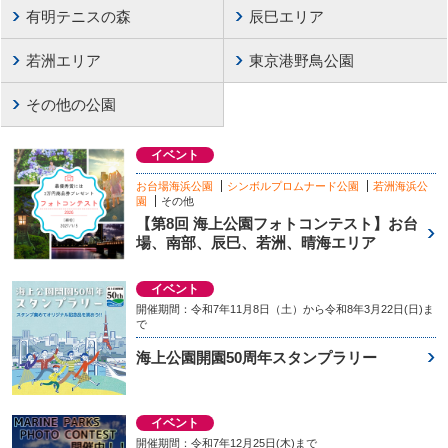
有明テニスの森
辰巳エリア
若洲エリア
東京港野鳥公園
その他の公園
イベント
お台場海浜公園
シンボルプロムナード公園
若洲海浜公
園
その他
【第8回 海上公園フォトコンテスト】お台
場、南部、辰巳、若洲、晴海エリア
イベント
開催期間：令和7年11月8日（土）から令和8年3月22日(日)ま
で
海上公園開園50周年スタンプラリー
イベント
開催期間：令和7年12月25日(木)まで