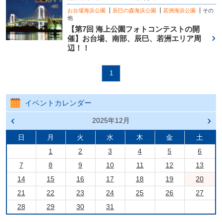
お台場海浜公園
辰巳の森海浜公園
若洲海浜公園
その
他
【第7回 海上公園フォトコンテストの開
催】お台場、南部、辰巳、若洲エリア周
辺！！
1
イベントカレンダー
前の
2025年12月
次の
月へ
月へ
戻る
進む
日
月
火
水
木
金
土
1
2
3
4
5
6
7
8
9
10
11
12
13
14
15
16
17
18
19
20
21
22
23
24
25
26
27
28
29
30
31