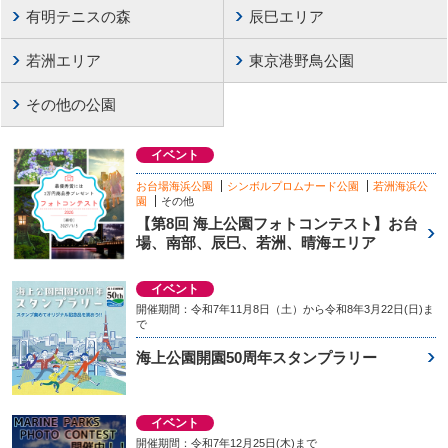
有明テニスの森
辰巳エリア
若洲エリア
東京港野鳥公園
その他の公園
イベント
お台場海浜公園
シンボルプロムナード公園
若洲海浜公
園
その他
【第8回 海上公園フォトコンテスト】お台
場、南部、辰巳、若洲、晴海エリア
イベント
開催期間：令和7年11月8日（土）から令和8年3月22日(日)ま
で
海上公園開園50周年スタンプラリー
イベント
開催期間：令和7年12月25日(木)まで