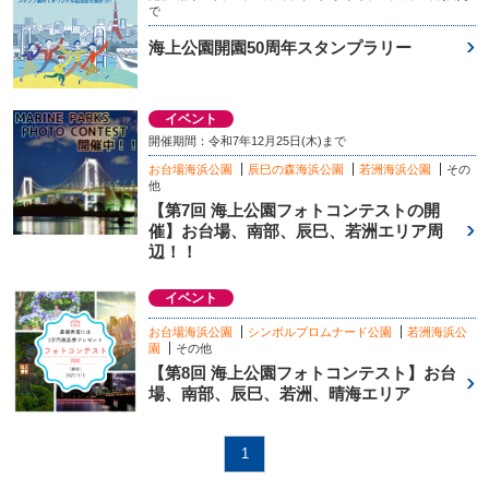
で
海上公園開園50周年スタンプラリー
イベント
開催期間：令和7年12月25日(木)まで
お台場海浜公園
辰巳の森海浜公園
若洲海浜公園
その
他
【第7回 海上公園フォトコンテストの開
催】お台場、南部、辰巳、若洲エリア周
辺！！
イベント
お台場海浜公園
シンボルプロムナード公園
若洲海浜公
園
その他
【第8回 海上公園フォトコンテスト】お台
場、南部、辰巳、若洲、晴海エリア
1