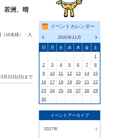
、若洲、晴
イベントカレンダー
円（10名様）・入
前の
2025年11月
次の
月へ
月へ
戻る
進む
日
月
火
水
木
金
土
1
2
3
4
5
6
7
8
9
10
11
12
13
14
15
月22日(日)まで
16
17
18
19
20
21
22
23
24
25
26
27
28
29
30
イベントアーカイブ
2027年