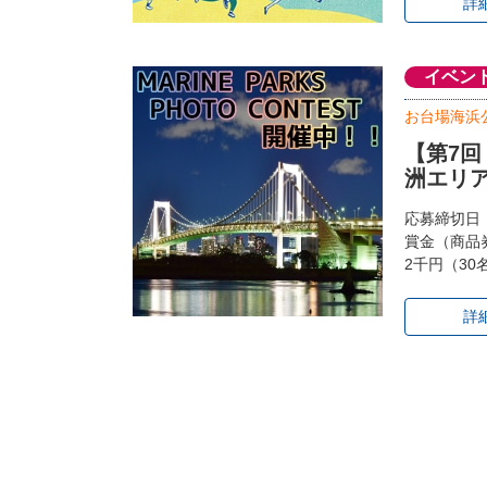
詳
イベン
お台場海浜
【第7
洲エリ
応募締切日：
賞金（商品
2千円（30
詳