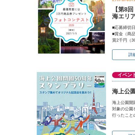
【第8
海エリ
■応募締切
■賞金（商
賞2千円（3
詳
イベン
海上公園
海上公園開
対象の公園
行ったこと