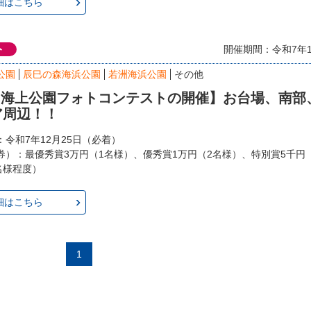
細はこちら
ト
開催期間：令和7年1
公園
辰巳の森海浜公園
若洲海浜公園
その他
回 海上公園フォトコンテストの開催】お台場、南部
ア周辺！！
令和7年12月25日（必着）
券）：最優秀賞3万円（1名様）、優秀賞1万円（2名様）、特別賞5千円
名様程度）
細はこちら
1