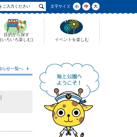
サ
小
中
大
文字サイズ
イ
ト
検
索
目的から探す
(いろいろ楽しむ)
イベントを楽しむ
知らせ一覧へ