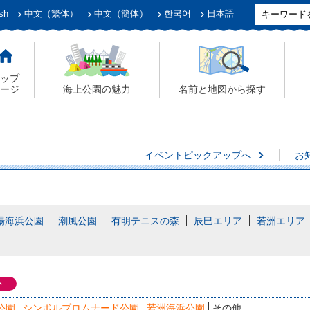
sh
中文（繁体）
中文（簡体）
한국어
日本語
ップ
ージ
海上公園の魅力
名前と地図から探す
イベントピックアップへ
お
場海浜公園
潮風公園
有明テニスの森
辰巳エリア
若洲エリア
ト
公園
シンボルプロムナード公園
若洲海浜公園
その他