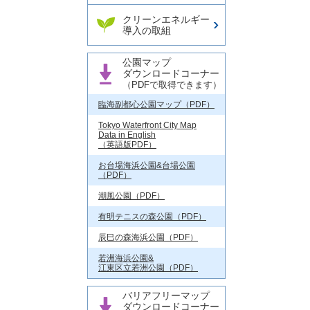
クリーンエネルギー
導入の取組
公園マップ
ダウンロードコーナー
（PDFで取得できます）
臨海副都心公園マップ（PDF）
Tokyo Waterfront City Map
Data in English
（英語版PDF）
お台場海浜公園&台場公園
（PDF）
潮風公園（PDF）
有明テニスの森公園（PDF）
辰巳の森海浜公園（PDF）
若洲海浜公園&
江東区立若洲公園（PDF）
バリアフリーマップ
ダウンロードコーナー