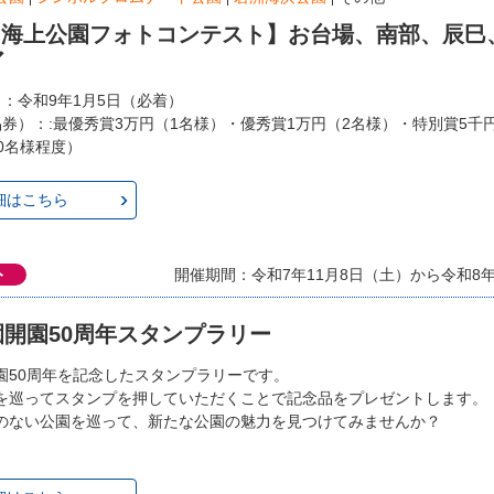
回 海上公園フォトコンテスト】お台場、南部、辰巳
ア
日：令和9年1月5日（必着）
品券）：:最優秀賞3万円（1名様）・優秀賞1万円（2名様）・特別賞5千
0名様程度）
細はこちら
ト
開催期間：令和7年11月8日（土）から令和8年3
開園50周年スタンプラリー
園50周年を記念したスタンプラリーです。
を巡ってスタンプを押していただくことで記念品をプレゼントします。
のない公園を巡って、新たな公園の魅力を見つけてみませんか？