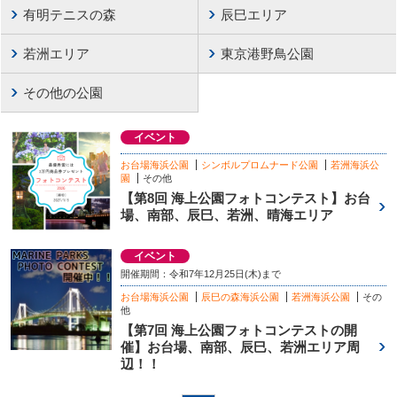
有明テニスの森
辰巳エリア
若洲エリア
東京港野鳥公園
その他の公園
イベント
お台場海浜公園
シンボルプロムナード公園
若洲海浜公
園
その他
【第8回 海上公園フォトコンテスト】お台
場、南部、辰巳、若洲、晴海エリア
イベント
開催期間：令和7年12月25日(木)まで
お台場海浜公園
辰巳の森海浜公園
若洲海浜公園
その
他
【第7回 海上公園フォトコンテストの開
催】お台場、南部、辰巳、若洲エリア周
辺！！