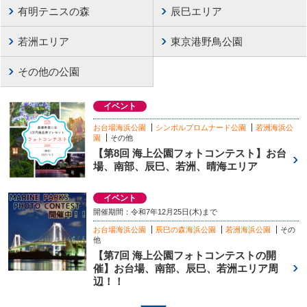
有明テニスの森
辰巳エリア
若洲エリア
東京港野鳥公園
その他の公園
イベント
お台場海浜公園
シンボルプロムナード公園
若洲海浜公
園
その他
【第8回 海上公園フォトコンテスト】お台
場、南部、辰巳、若洲、晴海エリア
イベント
開催期間：令和7年12月25日(木)まで
お台場海浜公園
辰巳の森海浜公園
若洲海浜公園
その
他
【第7回 海上公園フォトコンテストの開
催】お台場、南部、辰巳、若洲エリア周
辺！！