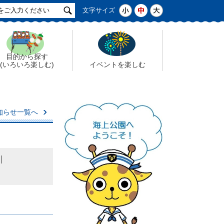
サ
小
中
大
文字サイズ
イ
ト
検
索
目的から探す
(いろいろ楽しむ)
イベントを楽しむ
知らせ一覧へ