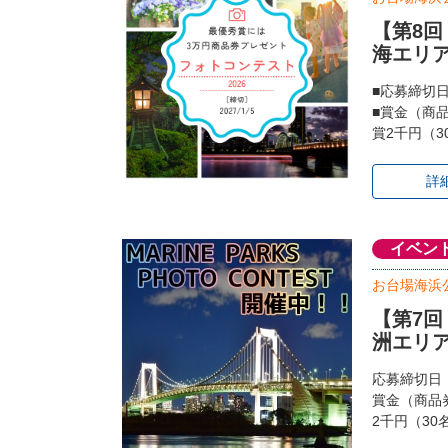
【第8
海エリ
■応募締切
■賞金（商
賞2千円（3
詳
イベン
お台場海浜
【第7
洲エリ
応募締切日：
賞金（商品
2千円（30