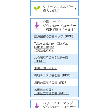
クリーンエネルギー
導入の取組
公園マップ
ダウンロードコーナー
（PDFで取得できます）
臨海副都心公園マップ（PDF）
Tokyo Waterfront City Map
Data in English
（英語版PDF）
お台場海浜公園&台場公園
（PDF）
潮風公園（PDF）
有明テニスの森公園（PDF）
辰巳の森海浜公園（PDF）
若洲海浜公園&
江東区立若洲公園（PDF）
バリアフリーマップ
ダウンロードコーナー