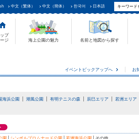
sh
中文（繁体）
中文（簡体）
한국어
日本語
ップ
ージ
海上公園の魅力
名前と地図から探す
イベントピックアップへ
お
場海浜公園
潮風公園
有明テニスの森
辰巳エリア
若洲エリア
ト
公園
シンボルプロムナード公園
若洲海浜公園
その他