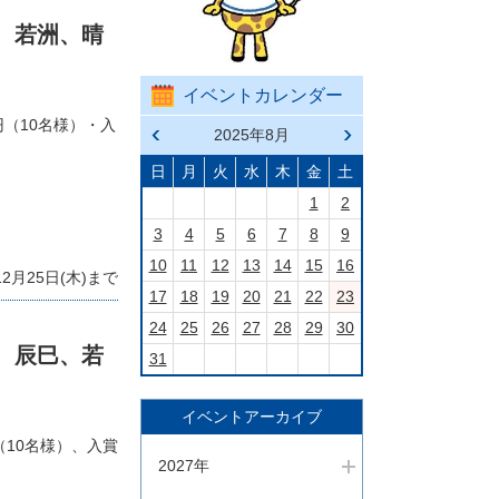
、若洲、晴
イベントカレンダー
円（10名様）・入
前の
2025年8月
次の
月へ
月へ
戻る
進む
日
月
火
水
木
金
土
1
2
3
4
5
6
7
8
9
10
11
12
13
14
15
16
2月25日(木)まで
17
18
19
20
21
22
23
24
25
26
27
28
29
30
、辰巳、若
31
イベントアーカイブ
（10名様）、入賞
2027年