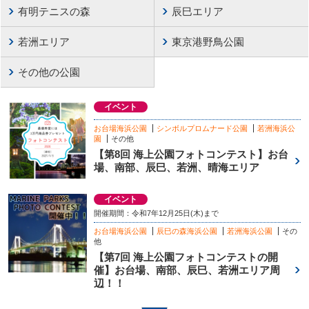
有明テニスの森
辰巳エリア
若洲エリア
東京港野鳥公園
その他の公園
イベント
お台場海浜公園
シンボルプロムナード公園
若洲海浜公
園
その他
【第8回 海上公園フォトコンテスト】お台
場、南部、辰巳、若洲、晴海エリア
イベント
開催期間：令和7年12月25日(木)まで
お台場海浜公園
辰巳の森海浜公園
若洲海浜公園
その
他
【第7回 海上公園フォトコンテストの開
催】お台場、南部、辰巳、若洲エリア周
辺！！