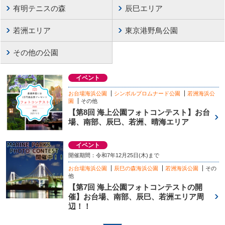
有明テニスの森
辰巳エリア
若洲エリア
東京港野鳥公園
その他の公園
イベント
お台場海浜公園
シンボルプロムナード公園
若洲海浜公
園
その他
【第8回 海上公園フォトコンテスト】お台
場、南部、辰巳、若洲、晴海エリア
イベント
開催期間：令和7年12月25日(木)まで
お台場海浜公園
辰巳の森海浜公園
若洲海浜公園
その
他
【第7回 海上公園フォトコンテストの開
催】お台場、南部、辰巳、若洲エリア周
辺！！