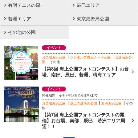
有明テニスの森
辰巳エリア
若洲エリア
東京港野鳥公園
その他の公園
イベント
お台場海浜公園
シンボルプロムナード公園
若洲海浜公
園
その他
【第8回 海上公園フォトコンテスト】お台
場、南部、辰巳、若洲、晴海エリア
イベント
開催期間：令和7年12月25日(木)まで
お台場海浜公園
辰巳の森海浜公園
若洲海浜公園
その
他
【第7回 海上公園フォトコンテストの開
催】お台場、南部、辰巳、若洲エリア周
辺！！