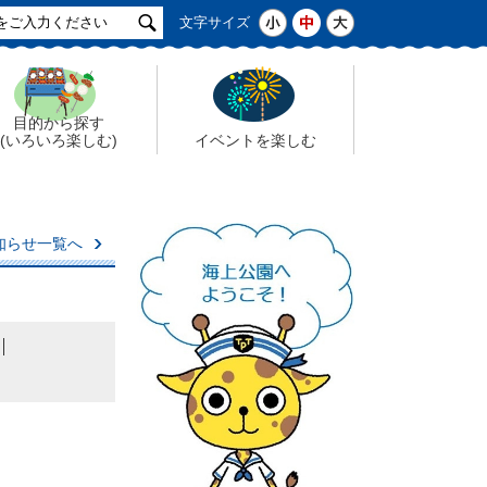
サ
小
中
大
文字サイズ
イ
ト
検
索
目的から探す
(いろいろ楽しむ)
イベントを楽しむ
知らせ一覧へ