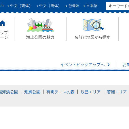
sh
中文（繁体）
中文（簡体）
한국어
日本語
ップ
ージ
海上公園の魅力
名前と地図から探す
イベントピックアップへ
お
場海浜公園
潮風公園
有明テニスの森
辰巳エリア
若洲エリア