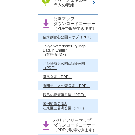
クリーンエネルギー
導入の取組
公園マップ
ダウンロードコーナー
（PDFで取得できます）
臨海副都心公園マップ（PDF）
Tokyo Waterfront City Map
Data in English
（英語版PDF）
お台場海浜公園&台場公園
（PDF）
潮風公園（PDF）
有明テニスの森公園（PDF）
辰巳の森海浜公園（PDF）
若洲海浜公園&
江東区立若洲公園（PDF）
バリアフリーマップ
ダウンロードコーナー
（PDFで取得できます）