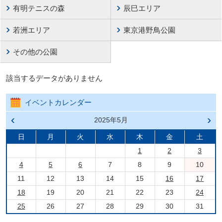
有明テニスの森
辰巳エリア
若洲エリア
東京港野鳥公園
その他の公園
該当するデータがありません
イベントカレンダー
前の
2025年5月
次の
月へ
月へ
戻る
進む
日
月
火
水
木
金
土
1
2
3
4
5
6
7
8
9
10
11
12
13
14
15
16
17
18
19
20
21
22
23
24
25
26
27
28
29
30
31