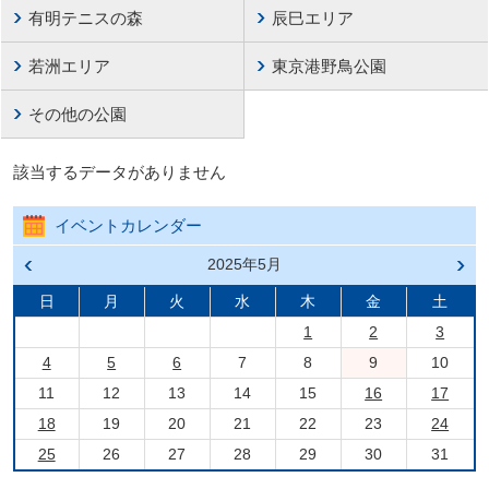
有明テニスの森
辰巳エリア
若洲エリア
東京港野鳥公園
その他の公園
該当するデータがありません
イベントカレンダー
前の
2025年5月
次の
月へ
月へ
戻る
進む
日
月
火
水
木
金
土
1
2
3
4
5
6
7
8
9
10
11
12
13
14
15
16
17
18
19
20
21
22
23
24
25
26
27
28
29
30
31