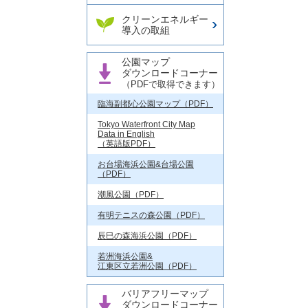
クリーンエネルギー
導入の取組
公園マップ
ダウンロードコーナー
（PDFで取得できます）
臨海副都心公園マップ（PDF）
Tokyo Waterfront City Map
Data in English
（英語版PDF）
お台場海浜公園&台場公園
（PDF）
潮風公園（PDF）
有明テニスの森公園（PDF）
辰巳の森海浜公園（PDF）
若洲海浜公園&
江東区立若洲公園（PDF）
バリアフリーマップ
ダウンロードコーナー