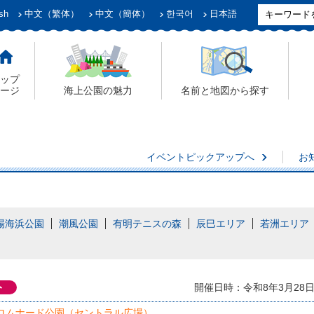
sh
中文（繁体）
中文（簡体）
한국어
日本語
ップ
ージ
海上公園の魅力
名前と地図から探す
イベントピックアップへ
お
場海浜公園
潮風公園
有明テニスの森
辰巳エリア
若洲エリア
ト
開催日時：令和8年3月28日(土)
ロムナード公園（セントラル広場）