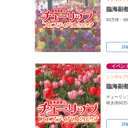
臨海副都
50万球・
詳
イベン
シンボルプ
臨海副都
チューリッ
咲き誇50
詳