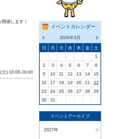
を開催します！
イベントカレンダー
前の
2025年3月
次の
月へ
月へ
戻る
進む
日
月
火
水
木
金
土
1
2
3
4
5
6
7
8
 10:00-16:00
9
10
11
12
13
14
15
16
17
18
19
20
21
22
23
24
25
26
27
28
29
30
31
イベントアーカイブ
2027年