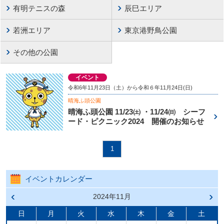
有明テニスの森
辰巳エリア
若洲エリア
東京港野鳥公園
その他の公園
イベント
令和6年11月23日（土）から令和６年11月24日(日)
晴海ふ頭公園
晴海ふ頭公園 11/23㈯ ・11/24㈰ シーフ
ード・ピクニック2024 開催のお知らせ
1
イベントカレンダー
前の
2024年11月
次の
月へ
月へ
戻る
進む
日
月
火
水
木
金
土