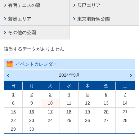
有明テニスの森
辰巳エリア
若洲エリア
東京港野鳥公園
その他の公園
該当するデータがありません
イベントカレンダー
前の
2024年9月
次の
月へ
月へ
戻る
進む
日
月
火
水
木
金
土
1
2
3
4
5
6
7
8
9
10
11
12
13
14
15
16
17
18
19
20
21
22
23
24
25
26
27
28
29
30