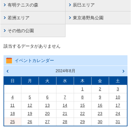
有明テニスの森
辰巳エリア
若洲エリア
東京港野鳥公園
その他の公園
該当するデータがありません
イベントカレンダー
前の
2024年8月
次の
月へ
月へ
戻る
進む
日
月
火
水
木
金
土
1
2
3
4
5
6
7
8
9
10
11
12
13
14
15
16
17
18
19
20
21
22
23
24
25
26
27
28
29
30
31