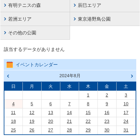
有明テニスの森
辰巳エリア
若洲エリア
東京港野鳥公園
その他の公園
該当するデータがありません
イベントカレンダー
前の
2024年8月
次の
月へ
月へ
戻る
進む
日
月
火
水
木
金
土
1
2
3
4
5
6
7
8
9
10
11
12
13
14
15
16
17
18
19
20
21
22
23
24
25
26
27
28
29
30
31