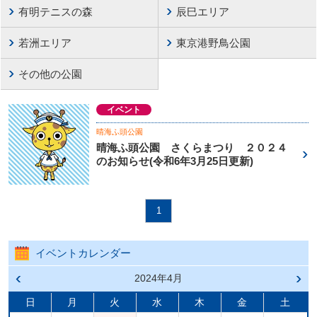
有明テニスの森
辰巳エリア
若洲エリア
東京港野鳥公園
その他の公園
イベント
晴海ふ頭公園
晴海ふ頭公園 さくらまつり ２０２４
のお知らせ(令和6年3月25日更新)
1
イベントカレンダー
前の
2024年4月
次の
月へ
月へ
戻る
進む
日
月
火
水
木
金
土