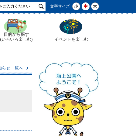
サ
小
中
大
文字サイズ
イ
ト
検
索
目的から探す
(いろいろ楽しむ)
イベントを楽しむ
知らせ一覧へ