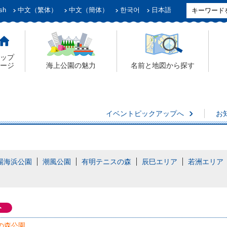
sh
中文（繁体）
中文（簡体）
한국어
日本語
ップ
ージ
海上公園の魅力
名前と地図から探す
イベントピックアップへ
お
場海浜公園
潮風公園
有明テニスの森
辰巳エリア
若洲エリア
ト
の森公園