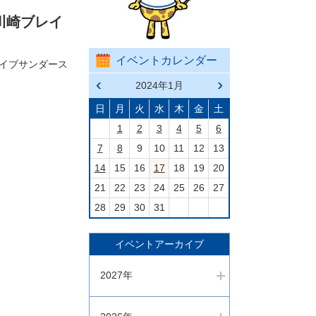
 川崎ブレイ
イベントカレンダー
ブレイブサンダース
前の
2024年1月
次の
月へ
月へ
戻る
進む
日
月
火
水
木
金
土
1
2
3
4
5
6
7
8
9
10
11
12
13
14
15
16
17
18
19
20
21
22
23
24
25
26
27
28
29
30
31
イベントアーカイブ
2027年