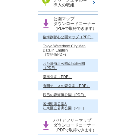
クリーンエネルギー
導入の取組
公園マップ
ダウンロードコーナー
（PDFで取得できます）
臨海副都心公園マップ（PDF）
Tokyo Waterfront City Map
Data in English
（英語版PDF）
お台場海浜公園&台場公園
（PDF）
潮風公園（PDF）
有明テニスの森公園（PDF）
辰巳の森海浜公園（PDF）
若洲海浜公園&
江東区立若洲公園（PDF）
バリアフリーマップ
ダウンロードコーナー
（PDFで取得できます）