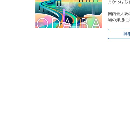
月からはじ
国内最大級
場の海辺に
詳