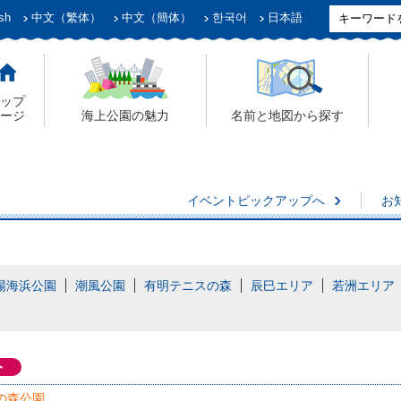
sh
中文（繁体）
中文（簡体）
한국어
日本語
ップ
ージ
海上公園の魅力
名前と地図から探す
イベントピックアップへ
お
場海浜公園
潮風公園
有明テニスの森
辰巳エリア
若洲エリア
ト
の森公園