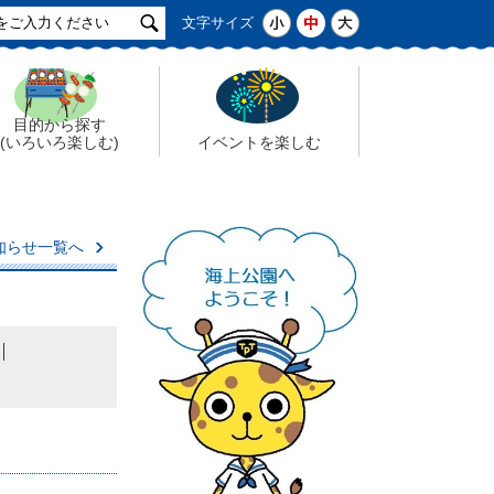
サ
小
中
大
文字サイズ
イ
ト
検
索
目的から探す
(いろいろ楽しむ)
イベントを楽しむ
知らせ一覧へ