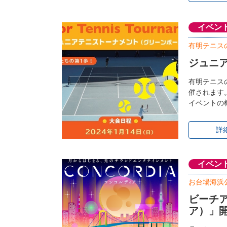
イベン
有明テニス
ジュニ
有明テニス
催されます
イベントの
詳
イベン
お台場海浜
ビーチア
ア）」