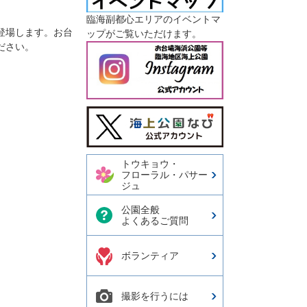
臨海副都心エリアのイベントマ
登場します。お台
ップがご覧いただけます。
ださい。
今日の東京港埠頭㈱【公式
X】
トウキョウ・
フローラル・パサー
ジュ
公園全般
よくあるご質問
ボランティア
撮影を行うには