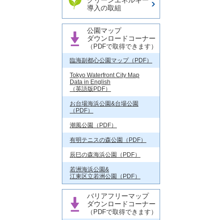
クリーンエネルギー
導入の取組
公園マップ
ダウンロードコーナー
（PDFで取得できます）
臨海副都心公園マップ（PDF）
Tokyo Waterfront City Map
Data in English
（英語版PDF）
お台場海浜公園&台場公園
（PDF）
潮風公園（PDF）
有明テニスの森公園（PDF）
辰巳の森海浜公園（PDF）
若洲海浜公園&
江東区立若洲公園（PDF）
バリアフリーマップ
ダウンロードコーナー
（PDFで取得できます）