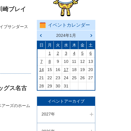
 川崎ブレイ
イベントカレンダー
ブレイブサンダース
前の
2024年1月
次の
月へ
月へ
戻る
進む
日
月
火
水
木
金
土
1
2
3
4
5
6
7
8
9
10
11
12
13
14
15
16
17
18
19
20
21
22
23
24
25
26
27
28
29
30
31
ドッグス名古
イベントアーカイブ
ートベアーズのホーム
2027年