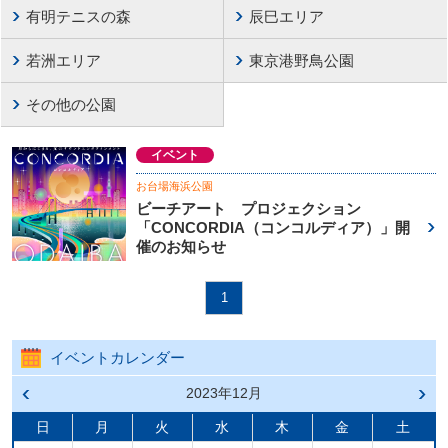
有明テニスの森
辰巳エリア
若洲エリア
東京港野鳥公園
その他の公園
イベント
お台場海浜公園
ビーチアート プロジェクション
「CONCORDIA（コンコルディア）」開
催のお知らせ
1
イベントカレンダー
前の
2023年12月
次の
月へ
月へ
戻る
進む
日
月
火
水
木
金
土