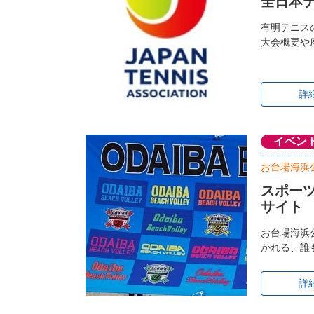
全日本テ
有明テニス
大会概要や
詳
イベン
お台場海浜
スポーツ
サイト
お台場海浜
かれる、誰
詳