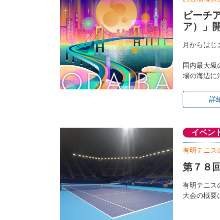
ビーチア
ア）」
月からはじ
国内最大級
場の海辺に
詳
イベン
有明テニス
第７８
有明テニス
大会の概要