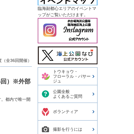
臨海副都心エリアのイベントマ
ップがご覧いただけます。
今日の東京港埠頭㈱【公式
X】
度（全36回開催）
トウキョウ・
フローラル・パサー
6回）※外部
ジュ
公園全般
よくあるご質問
す。都内で唯一開
ボランティア
撮影を行うには