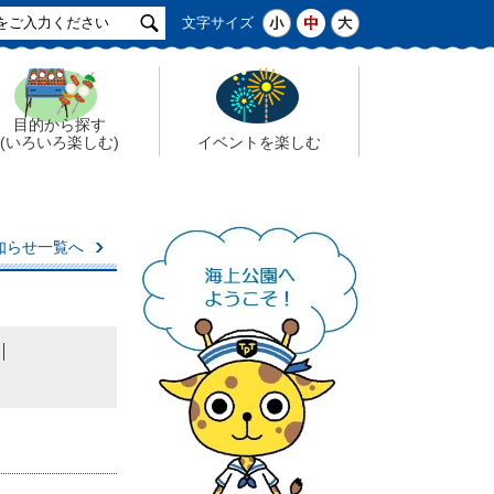
サ
小
中
大
文字サイズ
イ
ト
検
索
目的から探す
(いろいろ楽しむ)
イベントを楽しむ
知らせ一覧へ