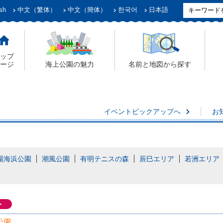
sh
中文（繁体）
中文（簡体）
한국어
日本語
ップ
ージ
海上公園の魅力
名前と地図から探す
イベントピックアップへ
お
場海浜公園
潮風公園
有明テニスの森
辰巳エリア
若洲エリア
ト
公園