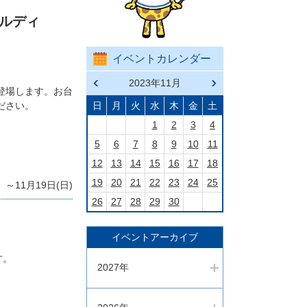
コルディ
イベントカレンダー
前の
2023年11月
次の
登場します。お台
月へ
月へ
戻る
進む
ださい。
日
月
火
水
木
金
土
1
2
3
4
5
6
7
8
9
10
11
12
13
14
15
16
17
18
19
20
21
22
23
24
25
～11月19日(日)
26
27
28
29
30
イベントアーカイブ
す。
2027年