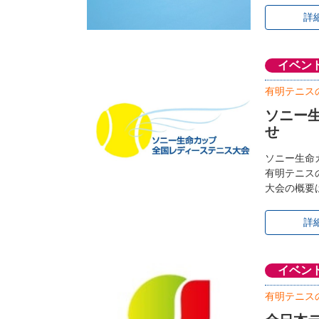
詳
イベン
有明テニス
ソニー生
せ
ソニー生命
有明テニス
大会の概要
詳
イベン
有明テニス