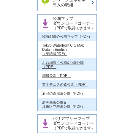
クリーンエネルギー
導入の取組
公園マップ
ダウンロードコーナー
（PDFで取得できます）
臨海副都心公園マップ（PDF）
Tokyo Waterfront City Map
Data in English
（英語版PDF）
お台場海浜公園&台場公園
（PDF）
潮風公園（PDF）
有明テニスの森公園（PDF）
辰巳の森海浜公園（PDF）
若洲海浜公園&
江東区立若洲公園（PDF）
バリアフリーマップ
ダウンロードコーナー
（PDFで取得できます）