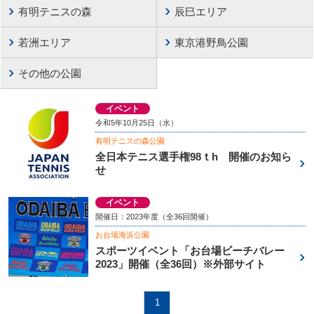
有明テニスの森
辰巳エリア
若洲エリア
東京港野鳥公園
その他の公園
イベント
令和5年10月25日（水）
有明テニスの森公園
全日本テニス選手権98ｔh 開催のお知ら
せ
イベント
開催日：2023年度（全36回開催）
お台場海浜公園
スポーツイベント「お台場ビーチバレー
2023」開催（全36回）※外部サイト
1