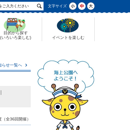
サ
小
中
大
文字サイズ
イ
ト
検
索
目的から探す
(いろいろ楽しむ)
イベントを楽しむ
知らせ一覧へ
度（全36回開催）