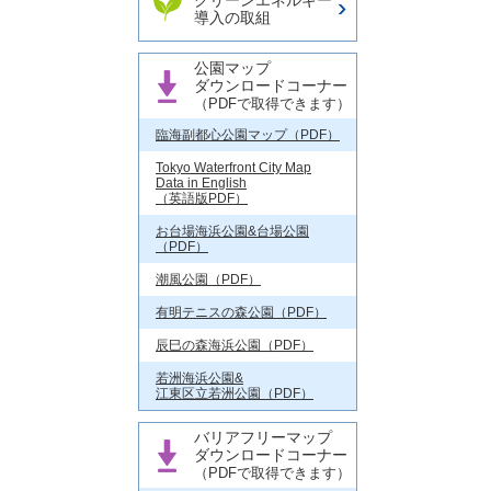
クリーンエネルギー
導入の取組
公園マップ
ダウンロードコーナー
（PDFで取得できます）
臨海副都心公園マップ（PDF）
Tokyo Waterfront City Map
Data in English
（英語版PDF）
お台場海浜公園&台場公園
（PDF）
潮風公園（PDF）
有明テニスの森公園（PDF）
辰巳の森海浜公園（PDF）
若洲海浜公園&
江東区立若洲公園（PDF）
バリアフリーマップ
ダウンロードコーナー
（PDFで取得できます）