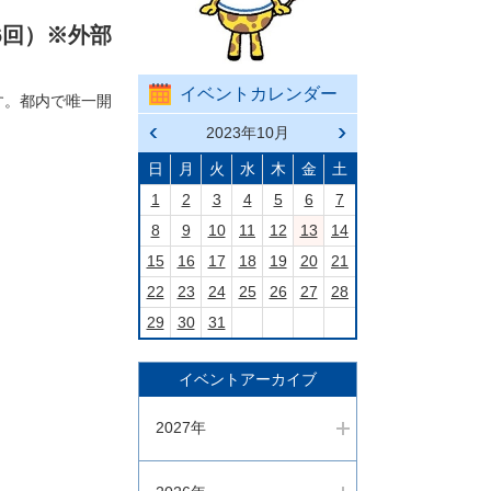
6回）※外部
イベントカレンダー
す。都内で唯一開
前の
2023年10月
次の
月へ
月へ
戻る
進む
日
月
火
水
木
金
土
1
2
3
4
5
6
7
8
9
10
11
12
13
14
15
16
17
18
19
20
21
22
23
24
25
26
27
28
29
30
31
イベントアーカイブ
2027年