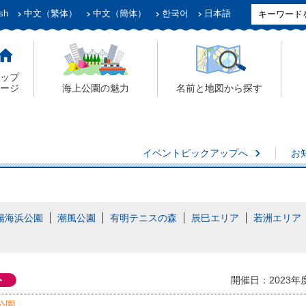
sh
中文（繁体）
中文（簡体）
한국어
日本語
ップ
ージ
海上公園の魅力
名前と地図から探す
イベントピックアップへ
お
場海浜公園
潮風公園
有明テニスの森
辰巳エリア
若洲エリア
ト
開催日：2023年
公園