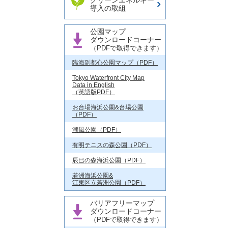
クリーンエネルギー
導入の取組
公園マップ
ダウンロードコーナー
（PDFで取得できます）
臨海副都心公園マップ（PDF）
Tokyo Waterfront City Map
Data in English
（英語版PDF）
お台場海浜公園&台場公園
（PDF）
潮風公園（PDF）
有明テニスの森公園（PDF）
辰巳の森海浜公園（PDF）
若洲海浜公園&
江東区立若洲公園（PDF）
バリアフリーマップ
ダウンロードコーナー
（PDFで取得できます）