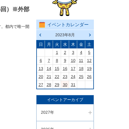
6回）※外部
イベントカレンダー
す。都内で唯一開
前の
2023年8月
次の
月へ
月へ
戻る
進む
日
月
火
水
木
金
土
1
2
3
4
5
6
7
8
9
10
11
12
13
14
15
16
17
18
19
20
21
22
23
24
25
26
27
28
29
30
31
イベントアーカイブ
2027年