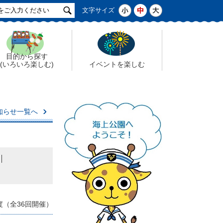
サ
小
中
大
文字サイズ
イ
ト
検
索
目的から探す
(いろいろ楽しむ)
イベントを楽しむ
知らせ一覧へ
度（全36回開催）