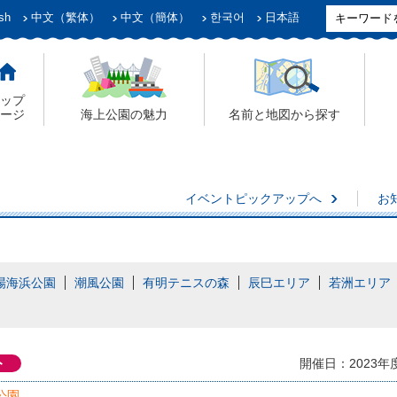
sh
中文（繁体）
中文（簡体）
한국어
日本語
ップ
ージ
海上公園の魅力
名前と地図から探す
イベントピックアップへ
お
場海浜公園
潮風公園
有明テニスの森
辰巳エリア
若洲エリア
ト
開催日：2023年
公園