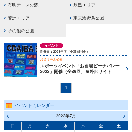
有明テニスの森
辰巳エリア
若洲エリア
東京港野鳥公園
その他の公園
イベント
開催日：2023年度（全36回開催）
お台場海浜公園
スポーツイベント「お台場ビーチバレー
2023」開催（全36回）※外部サイト
1
イベントカレンダー
前の
2023年7月
次の
月へ
月へ
戻る
進む
日
月
火
水
木
金
土