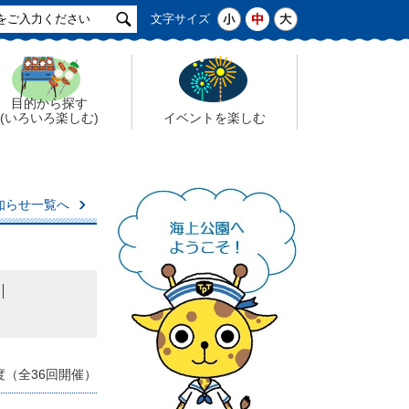
サ
小
中
大
文字サイズ
イ
ト
検
索
目的から探す
(いろいろ楽しむ)
イベントを楽しむ
知らせ一覧へ
度（全36回開催）