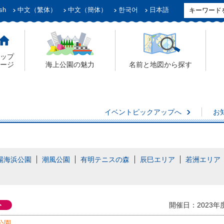
sh
中文（繁体）
中文（簡体）
한국어
日本語
ップ
ージ
海上公園の魅力
名前と地図から探す
イベントピックアップへ
お
場海浜公園
潮風公園
有明テニスの森
辰巳エリア
若洲エリア
ト
開催日：2023年
公園