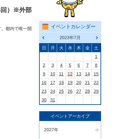
6回）※外部
イベントカレンダー
す。都内で唯一開
前の
2023年7月
次の
月へ
月へ
戻る
進む
日
月
火
水
木
金
土
1
2
3
4
5
6
7
8
9
10
11
12
13
14
15
16
17
18
19
20
21
22
23
24
25
26
27
28
29
30
31
イベントアーカイブ
2027年