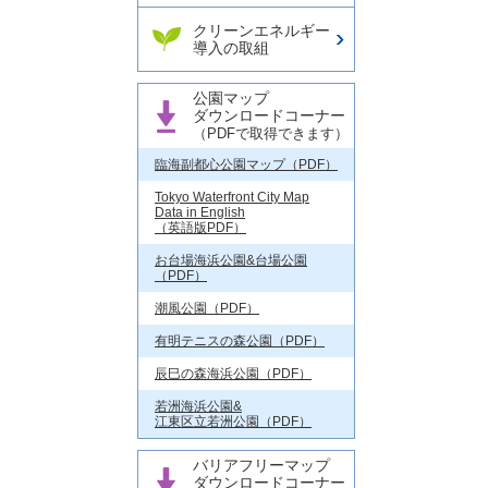
クリーンエネルギー
導入の取組
公園マップ
ダウンロードコーナー
（PDFで取得できます）
臨海副都心公園マップ（PDF）
Tokyo Waterfront City Map
Data in English
（英語版PDF）
お台場海浜公園&台場公園
（PDF）
潮風公園（PDF）
有明テニスの森公園（PDF）
辰巳の森海浜公園（PDF）
若洲海浜公園&
江東区立若洲公園（PDF）
バリアフリーマップ
ダウンロードコーナー