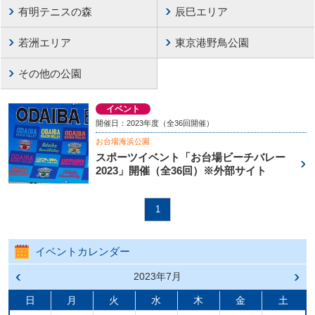
有明テニスの森
辰巳エリア
若洲エリア
東京港野鳥公園
その他の公園
イベント
開催日：2023年度（全36回開催）
お台場海浜公園
スポーツイベント「お台場ビーチバレー
2023」開催（全36回）※外部サイト
1
イベントカレンダー
前の
2023年7月
次の
月へ
月へ
戻る
進む
日
月
火
水
木
金
土