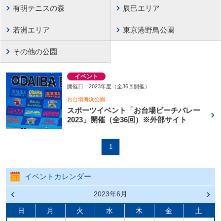
有明テニスの森
辰巳エリア
若洲エリア
東京港野鳥公園
その他の公園
イベント
開催日：2023年度（全36回開催）
お台場海浜公園
スポーツイベント「お台場ビーチバレー
2023」開催（全36回）※外部サイト
1
イベントカレンダー
前の
2023年6月
次の
月へ
月へ
戻る
進む
日
月
火
水
木
金
土