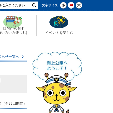
サ
小
中
大
文字サイズ
イ
ト
検
索
目的から探す
(いろいろ楽しむ)
イベントを楽しむ
知らせ一覧へ
度（全36回開催）