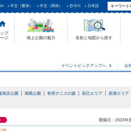
sh
中文（繁体）
中文（簡体）
한국어
日本語
ップ
ージ
海上公園の魅力
名前と地図から探す
イベントピックアップへ
お
場海浜公園
潮風公園
有明テニスの森
辰巳エリア
若洲エリア
ト
開催日：2023年
公園