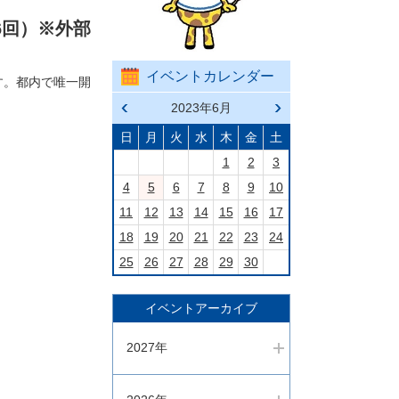
6回）※外部
イベントカレンダー
す。都内で唯一開
前の
2023年6月
次の
月へ
月へ
戻る
進む
日
月
火
水
木
金
土
1
2
3
4
5
6
7
8
9
10
11
12
13
14
15
16
17
18
19
20
21
22
23
24
25
26
27
28
29
30
イベントアーカイブ
2027年