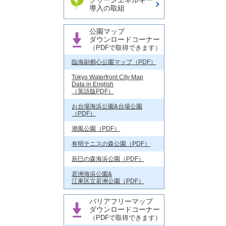
クリーンエネルギー
導入の取組
公園マップ
ダウンロードコーナー
（PDFで取得できます）
臨海副都心公園マップ（PDF）
Tokyo Waterfront City Map
Data in English
（英語版PDF）
お台場海浜公園&台場公園
（PDF）
潮風公園（PDF）
有明テニスの森公園（PDF）
辰巳の森海浜公園（PDF）
若洲海浜公園&
江東区立若洲公園（PDF）
バリアフリーマップ
ダウンロードコーナー
（PDFで取得できます）