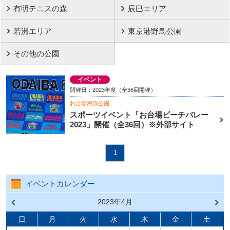
有明テニスの森
辰巳エリア
若洲エリア
東京港野鳥公園
その他の公園
イベント
開催日：2023年度（全36回開催）
お台場海浜公園
スポーツイベント「お台場ビーチバレー
2023」開催（全36回）※外部サイト
1
イベントカレンダー
前の
2023年4月
次の
月へ
月へ
戻る
進む
日
月
火
水
木
金
土