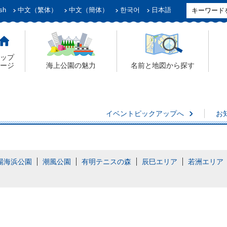
sh
中文（繁体）
中文（簡体）
한국어
日本語
ップ
ージ
海上公園の魅力
名前と地図から探す
イベントピックアップへ
お
場海浜公園
潮風公園
有明テニスの森
辰巳エリア
若洲エリア