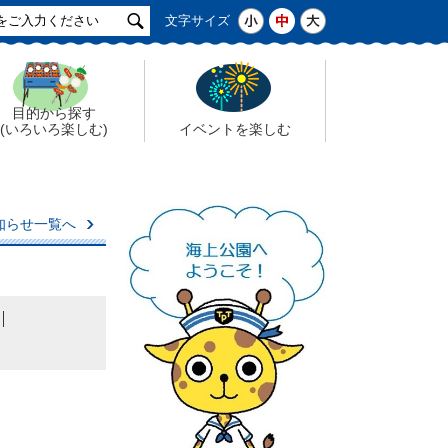
サ
小
中
大
文字サイズ
イ
ト
検
索
目的から探す
(いろいろ楽しむ)
イベントを楽しむ
知らせ一覧へ