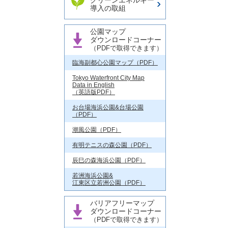
クリーンエネルギー
導入の取組
公園マップ
ダウンロードコーナー
（PDFで取得できます）
臨海副都心公園マップ（PDF）
Tokyo Waterfront City Map
Data in English
（英語版PDF）
お台場海浜公園&台場公園
（PDF）
潮風公園（PDF）
有明テニスの森公園（PDF）
辰巳の森海浜公園（PDF）
若洲海浜公園&
江東区立若洲公園（PDF）
バリアフリーマップ
ダウンロードコーナー
（PDFで取得できます）