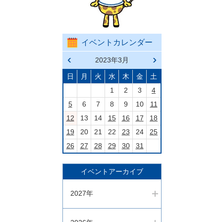
イベントカレンダー
前の
2023年3月
次の
月へ
月へ
戻る
進む
日
月
火
水
木
金
土
1
2
3
4
5
6
7
8
9
10
11
12
13
14
15
16
17
18
19
20
21
22
23
24
25
26
27
28
29
30
31
イベントアーカイブ
2027年