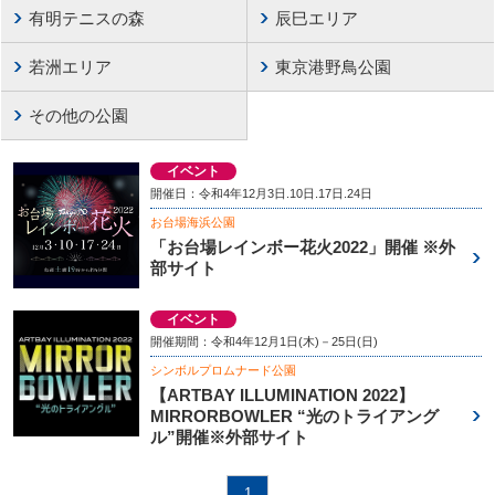
有明テニスの森
辰巳エリア
若洲エリア
東京港野鳥公園
その他の公園
イベント
開催日：令和4年12月3日.10日.17日.24日
お台場海浜公園
「お台場レインボー花火2022」開催 ※外
部サイト
イベント
開催期間：令和4年12月1日(木)－25日(日)
シンボルプロムナード公園
【ARTBAY ILLUMINATION 2022】
MIRRORBOWLER “光のトライアング
ル”開催※外部サイト
1