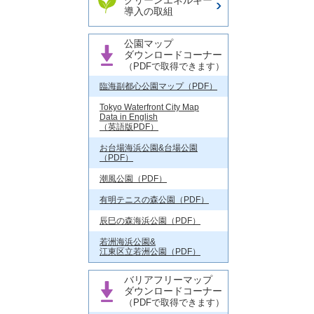
クリーンエネルギー
導入の取組
公園マップ
ダウンロードコーナー
（PDFで取得できます）
臨海副都心公園マップ（PDF）
Tokyo Waterfront City Map
Data in English
（英語版PDF）
お台場海浜公園&台場公園
（PDF）
潮風公園（PDF）
有明テニスの森公園（PDF）
辰巳の森海浜公園（PDF）
若洲海浜公園&
江東区立若洲公園（PDF）
バリアフリーマップ
ダウンロードコーナー
（PDFで取得できます）