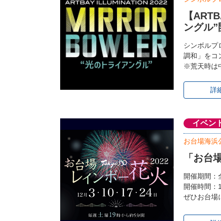
【ARTB
ングル
シンボルプ
調和」をコン
※荒天時は
詳
イベン
お台場海浜
「お台場
開催期間：全
開催時間：1
ぜひお台場