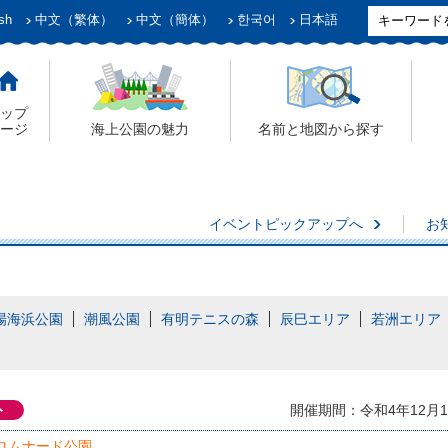
sh
中文（繁体）
中文（簡体）
한국어
日本語
ップ
ージ
海上公園の魅力
名前と地図から探す
イベントピックアップへ
お
場海浜公園
潮風公園
有明テニスの森
辰巳エリア
若洲エリア
ト
開催期間：令和4年12月1日
ロムナード公園