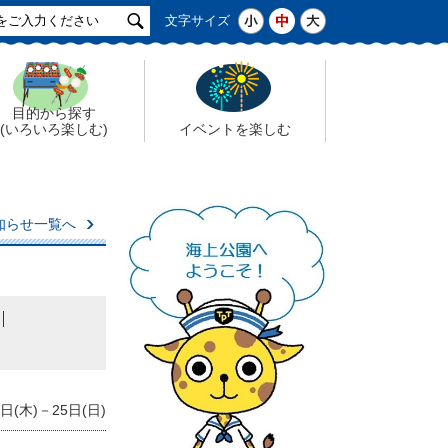
サ
小
中
大
文字サイズ
イ
ト
検
索
目的から探す
(いろいろ楽しむ)
イベントを楽しむ
知らせ一覧へ
(木)－25日(日)