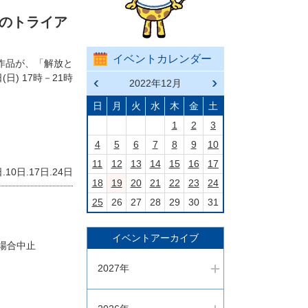
 “光のトライア
イベントカレンダー
作品が、「解放と
) 17時－21時
前の
2022年12月
次の
月へ
月へ
戻る
進む
日
月
火
水
木
金
土
1
2
3
4
5
6
7
8
9
10
11
12
13
14
15
16
17
10日.17日.24日
18
19
20
21
22
23
24
25
26
27
28
29
30
31
イベントアーカイブ
の場合中止
2027年