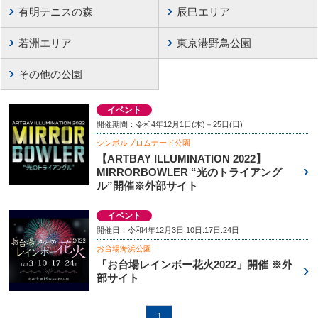
有明テニスの森
辰巳エリア
若洲エリア
東京港野鳥公園
その他の公園
イベント
開催期間：令和4年12月1日(木)－25日(日)
シンボルプロムナード公園
【ARTBAY ILLUMINATION 2022】
MIRRORBOWLER “光のトライアング
ル”開催※外部サイト
イベント
開催日：令和4年12月3日.10日.17日.24日
お台場海浜公園
「お台場レインボー花火2022」開催 ※外
部サイト
1