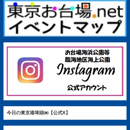
今日の東京港埠頭㈱【公式X】