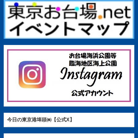
今日の東京港埠頭㈱【公式X】