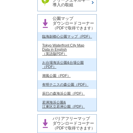
クリーンエネルギー
導入の取組
公園マップ
ダウンロードコーナー
（PDFで取得できます）
臨海副都心公園マップ（PDF）
Tokyo Waterfront City Map
Data in English
（英語版PDF）
お台場海浜公園&台場公園
（PDF）
潮風公園（PDF）
有明テニスの森公園（PDF）
辰巳の森海浜公園（PDF）
若洲海浜公園&
江東区立若洲公園（PDF）
バリアフリーマップ
ダウンロードコーナー
（PDFで取得できます）