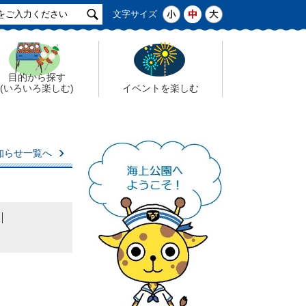
サ
小
中
大
文字サイズ
イ
ト
検
索
目的から探す
(いろいろ楽しむ)
イベントを楽しむ
知らせ一覧へ