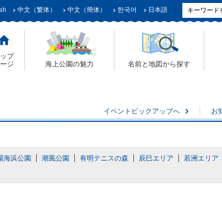
sh
中文（繁体）
中文（簡体）
한국어
日本語
ップ
ージ
海上公園の魅力
名前と地図から探す
イベントピックアップへ
お
場海浜公園
潮風公園
有明テニスの森
辰巳エリア
若洲エリア