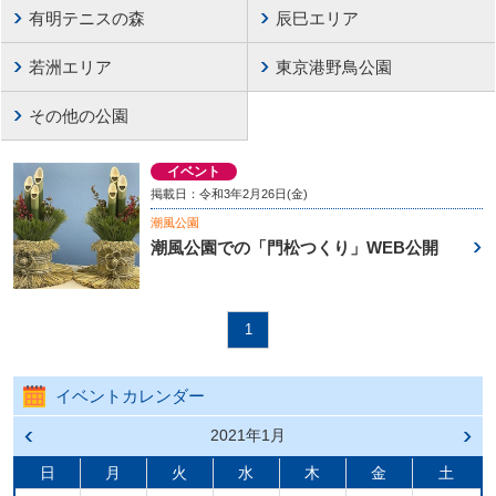
有明テニスの森
辰巳エリア
若洲エリア
東京港野鳥公園
その他の公園
イベント
掲載日：令和3年2月26日(金)
潮風公園
潮風公園での「門松つくり」WEB公開
1
イベントカレンダー
前の
2021年1月
次の
月へ
月へ
戻る
進む
日
月
火
水
木
金
土