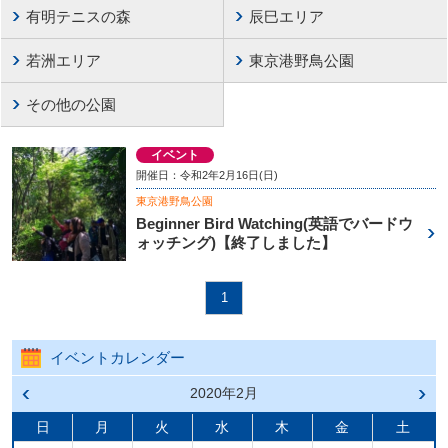
有明テニスの森
辰巳エリア
若洲エリア
東京港野鳥公園
その他の公園
イベント
開催日：令和2年2月16日(日)
東京港野鳥公園
Beginner Bird Watching(英語でバードウ
ォッチング)【終了しました】
1
イベントカレンダー
前の
2020年2月
次の
月へ
月へ
戻る
進む
日
月
火
水
木
金
土