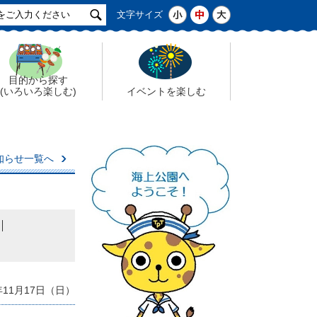
サ
小
中
大
文字サイズ
イ
ト
検
索
目的から探す
(いろいろ楽しむ)
イベントを楽しむ
知らせ一覧へ
年11月17日（日）