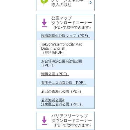
クリーンエネルギー
導入の取組
公園マップ
ダウンロードコーナー
（PDFで取得できます）
臨海副都心公園マップ（PDF）
Tokyo Waterfront City Map
Data in English
（英語版PDF）
お台場海浜公園&台場公園
（PDF）
潮風公園（PDF）
有明テニスの森公園（PDF）
辰巳の森海浜公園（PDF）
若洲海浜公園&
江東区立若洲公園（PDF）
バリアフリーマップ
ダウンロードコーナー
（PDFで取得できます）