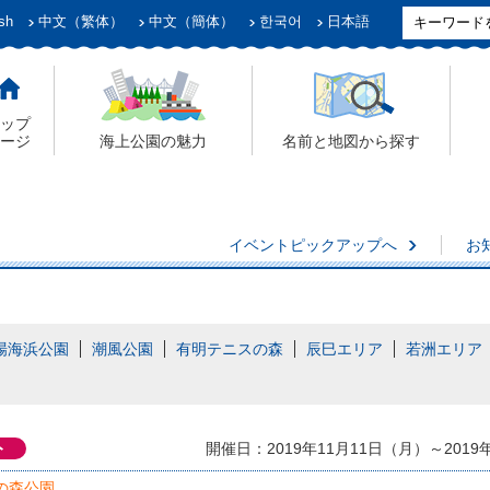
sh
中文（繁体）
中文（簡体）
한국어
日本語
ップ
ージ
海上公園の魅力
名前と地図から探す
イベントピックアップへ
お
場海浜公園
潮風公園
有明テニスの森
辰巳エリア
若洲エリア
ト
開催日：2019年11月11日（月）～2019
の森公園