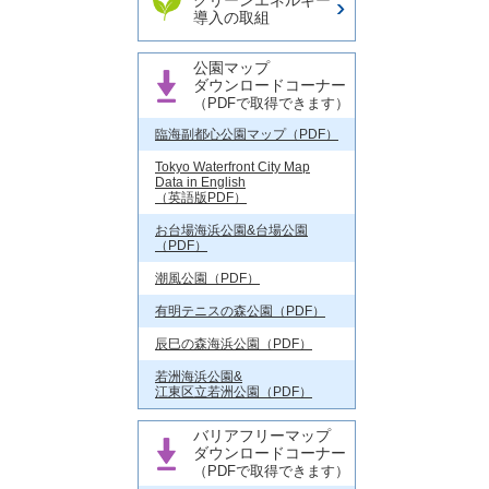
クリーンエネルギー
導入の取組
公園マップ
ダウンロードコーナー
（PDFで取得できます）
臨海副都心公園マップ（PDF）
Tokyo Waterfront City Map
Data in English
（英語版PDF）
お台場海浜公園&台場公園
（PDF）
潮風公園（PDF）
有明テニスの森公園（PDF）
辰巳の森海浜公園（PDF）
若洲海浜公園&
江東区立若洲公園（PDF）
バリアフリーマップ
ダウンロードコーナー
（PDFで取得できます）