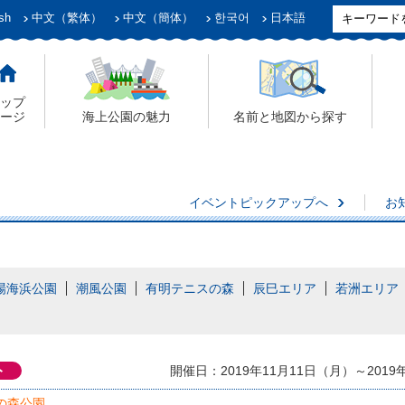
sh
中文（繁体）
中文（簡体）
한국어
日本語
ップ
ージ
海上公園の魅力
名前と地図から探す
イベントピックアップへ
お
場海浜公園
潮風公園
有明テニスの森
辰巳エリア
若洲エリア
ト
開催日：2019年11月11日（月）～2019
の森公園