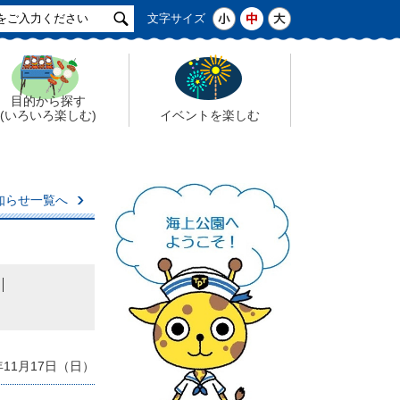
サ
小
中
大
文字サイズ
イ
ト
検
索
目的から探す
(いろいろ楽しむ)
イベントを楽しむ
知らせ一覧へ
年11月17日（日）