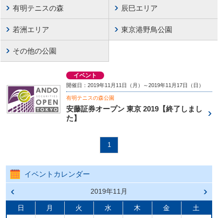
有明テニスの森
辰巳エリア
若洲エリア
東京港野鳥公園
その他の公園
イベント
開催日：2019年11月11日（月）～2019年11月17日（日）
有明テニスの森公園
安藤証券オープン 東京 2019【終了しまし
た】
1
イベントカレンダー
前の
2019年11月
次の
月へ
月へ
戻る
進む
日
月
火
水
木
金
土